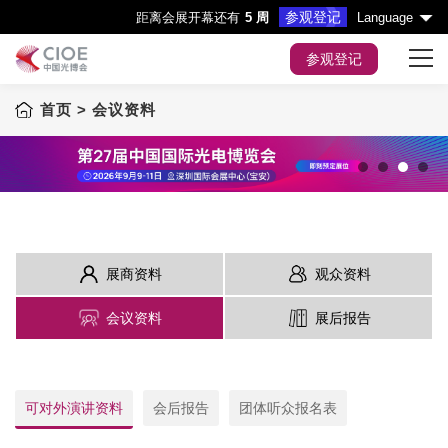
参观登记
距离会展开幕还有
5 周
Language
参观登记
首页
> 会议资料
首页
展会主题
展商服务
1
2
3
4
观众服务
展商资料
观众资料
会议&活动
会议资料
展后报告
媒体中心
可对外演讲资料
会后报告
团体听众报名表
展会指引