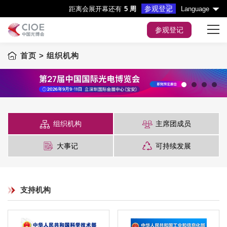
参观登记
距离会展开幕还有
5 周
Language
参观登记
首页
> 组织机构
首页
展会主题
展商服务
1
2
3
4
组织机构
主席团成员
观众服务
大事记
可持续发展
会议&活动
媒体中心
支持机构
展会指引